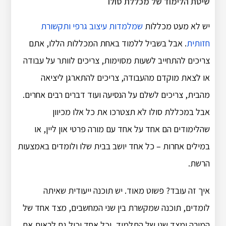
שיטת הלימוד של מכללת סולו
יש לא מעט מכללות
שמלמדות עיצוב גרפי ותקשורת
חזותית
. אבל בשביל ללמוד באחת המכללות הללו, אתם
צריכים להתחייב לשעות מסוימות, צריכים לוותר על עבודה
או לצאת מוקדם מהעבודה, צריכים להתארגן ליציאה
מהבית, צריכים לשלם על הנסיעה ועוד דברים רבים אחרים.
אבל במכללת סולו לא תצטרכו את כל אלו מכיוון
שהלימודים הם אחד על אחד עם מורה פרטי און ליין, או
במילים אחרות – כל אחד יושב בבית שלו ולומדים באמצעות
הרשת.
איך זה עובד? פשוט מאוד. יש תוכנה ייעודית שאיתה
לומדים, תוכנה שמקשרת בין שני המחשבים, מצד אחד של
המורה ומצד שני של התלמיד, וכל אחד יכול גם לראות את