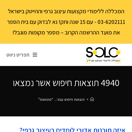
לתוכן
המכללה ללימודי מקצועות עיצוב גרפי וההייטק בישראל
03-6202111 - עם 15 שנה ותק! נא לבדוק עם בית הספר
את מועד ההרשמה הקרוב – מספר מקומות מוגבל!
תפריט ניווט
4940
תוצאות חיפוש אשר נמצאו
בוצע חיפוש עבור: "פוטושופ"
>
תוצאות חיפוש עבור...
“פוטושופ”
איזה תוכנות אדובי לומדים בעיצוב גרפי?