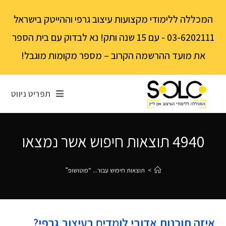
לתוכן
המכללה ללימודי מקצועות עיצוב גרפי וההייטק בישראל
03-6202111 - עם 15 שנה ותק! נא לבדוק עם בית הספר
את מועד ההרשמה הקרוב – מספר מקומות מוגבל!
תפריט ניווט
4940
תוצאות חיפוש אשר נמצאו
בוצע חיפוש עבור: "פוטושופ"
>
תוצאות חיפוש עבור...
“פוטושופ”
איזה תוכנות אדובי לומדים בעיצוב גרפי?