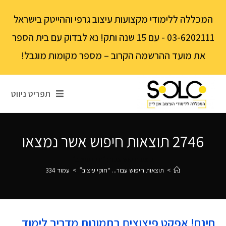
לתוכן
המכללה ללימודי מקצועות עיצוב גרפי וההייטק בישראל
03-6202111 - עם 15 שנה ותק! נא לבדוק עם בית הספר
את מועד ההרשמה הקרוב – מספר מקומות מוגבל!
תפריט ניווט
2746
תוצאות חיפוש אשר נמצאו
בוצע חיפוש עבור: "חוקי עיצוב"
>
תוצאות חיפוש עבור...
“חוקי עיצוב”
>
עמוד 334
חינם! אפקט פיצוצים בתמונות מדריך לימוד