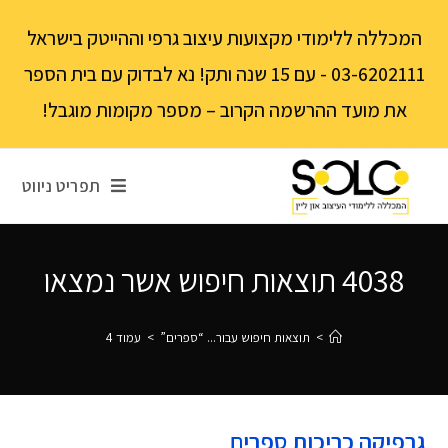
לתוכן
המכללה ללימודי מקצועות עיצוב גרפי וההייטק בישראל
03-6202111 - עם 15 שנה ותק! נא לבדוק עם בית הספר
את מועד ההרשמה הקרוב – מספר מקומות מוגבל!
תפריט ניווט
4038
תוצאות חיפוש אשר נמצאו
בוצע חיפוש עבור: "ספרים"
>
תוצאות חיפוש עבור...
“ספרים”
>
עמוד 4
גרפיקה כריכות ספרים