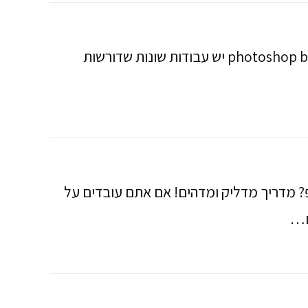
adobe photoshop tutorials​ מדריכים בפוטושופ חינם – איך ליצור תמונת רקע photoshop basics יש עבודות שונות שדורשות
? מדריך מדליק ומדהים! אם אתם עובדים על
ם…