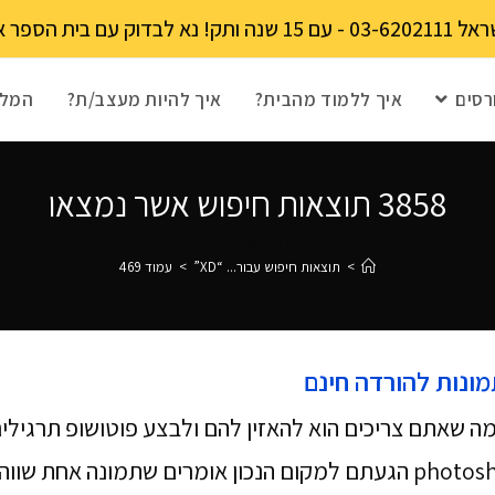
מקומות מוגבל!
רסים
איך ללמוד מהבית?
איך להיות מעצב/ת?
המלצ
3858
תוצאות חיפוש אשר נמצאו
בוצע חיפוש עבור: "XD"
>
תוצאות חיפוש עבור...
“XD”
>
עמוד 469
מונות להורדה חינם
ה שאתם צריכים הוא להאזין להם ולבצע פוטושופ תרגילי
 שתמונה אחת שווה…