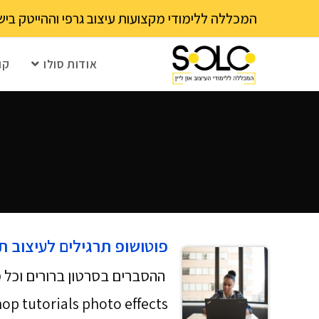
לתוכן
המכללה ללימודי מקצועות עיצוב גרפי וההייטק בישראל 03-6202111 - עם 15 שנה ותק! נא לבדוק עם בית הספר את מועד ההרשמה הקרוב – מספר 
אודות סולו
קו
פוטושופ תרגילים לעיצוב ת
ההסברים בסרטון ברורים וכל מ
photoshop tutorials photo effects הגעתם למקום הנכון אומרים