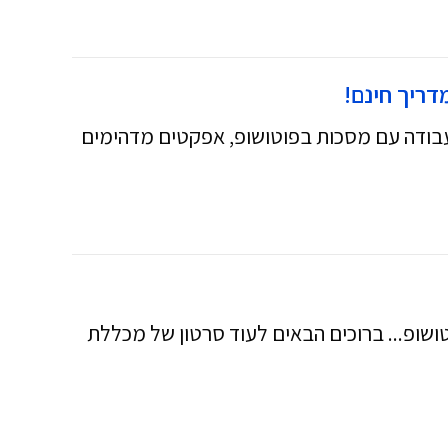
סרטון הזה תתקדמו עוד צעד אל עבר הכרת התוכנה מה זה MASK PHOTOSHOP עבודה עם מסכות בפוטושופ, אפקטים מדהימים
photoshop you איך לעשות מסכות בפוטושופ... ברוכים הבאים לעוד סרטון של מכללת