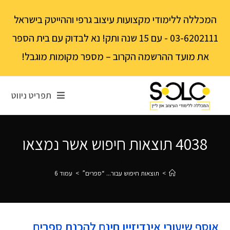
לתוכן
המכללה ללימודי מקצועות עיצוב גרפי וההייטק בישראל
03-6202111 - עם 15 שנה ותק! נא לבדוק עם בית הספר
את מועד ההרשמה הקרוב – מספר מקומות מוגבל!
תפריט ניווט
4038
תוצאות חיפוש אשר נמצאו
בוצע חיפוש עבור: "ספרים"
>
תוצאות חיפוש עבור...
“ספרים”
>
עמוד 6
אוסף שיעורי אינדיזיין חינם להכנת ספרים