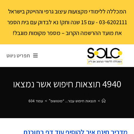
לתוכן
המכללה ללימודי מקצועות עיצוב גרפי וההייטק בישראל
03-6202111 - עם 15 שנה ותק! נא לבדוק עם בית הספר
את מועד ההרשמה הקרוב – מספר מקומות מוגבל!
תפריט ניווט
4940
תוצאות חיפוש אשר נמצאו
בוצע חיפוש עבור: "פוטושופ"
>
תוצאות חיפוש עבור...
“פוטושופ”
>
עמוד 604
מדריך חינם איך להוסיף עוד דף בתוכנת