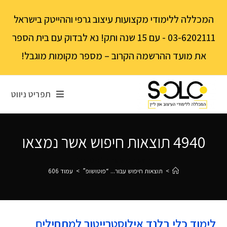
לתוכן
המכללה ללימודי מקצועות עיצוב גרפי וההייטק בישראל
03-6202111 - עם 15 שנה ותק! נא לבדוק עם בית הספר
את מועד ההרשמה הקרוב – מספר מקומות מוגבל!
תפריט ניווט
4940
תוצאות חיפוש אשר נמצאו
בוצע חיפוש עבור: "פוטושופ"
>
תוצאות חיפוש עבור...
“פוטושופ”
>
עמוד 606
לימוד כלי בלנד אילוסטרייטור למתחילים