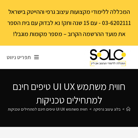
לתוכן
המכללה ללימודי מקצועות עיצוב גרפי וההייטק בישראל
03-6202111 - עם 15 שנה ותק! נא לבדוק עם בית הספר
את מועד ההרשמה הקרוב – מספר מקומות מוגבל!
תפריט ניווט
חווית משתמש UI UX טיפים חינם
למתחילים טכניקות
>
בלוג עיצוב גרפיקה
>
חווית משתמש UI UX טיפים חינם למתחילים טכניקות