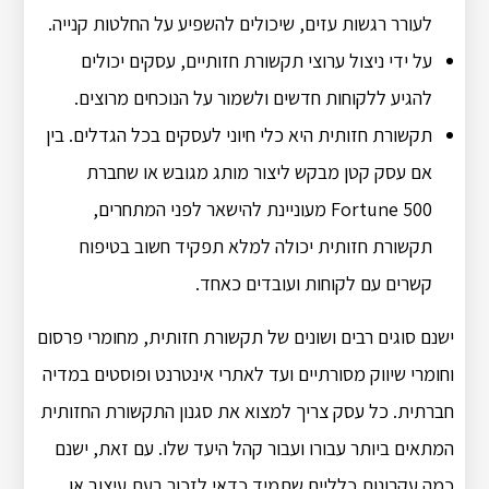
לעורר רגשות עזים, שיכולים להשפיע על החלטות קנייה.
על ידי ניצול ערוצי תקשורת חזותיים, עסקים יכולים
להגיע ללקוחות חדשים ולשמור על הנוכחים מרוצים.
תקשורת חזותית היא כלי חיוני לעסקים בכל הגדלים. בין
אם עסק קטן מבקש ליצור מותג מגובש או שחברת
Fortune 500 מעוניינת להישאר לפני המתחרים,
תקשורת חזותית יכולה למלא תפקיד חשוב בטיפוח
קשרים עם לקוחות ועובדים כאחד.
ישנם סוגים רבים ושונים של תקשורת חזותית, מחומרי פרסום
וחומרי שיווק מסורתיים ועד לאתרי אינטרנט ופוסטים במדיה
חברתית. כל עסק צריך למצוא את סגנון התקשורת החזותית
המתאים ביותר עבורו ועבור קהל היעד שלו. עם זאת, ישנם
כמה עקרונות כלליים שתמיד כדאי לזכור בעת עיצוב או