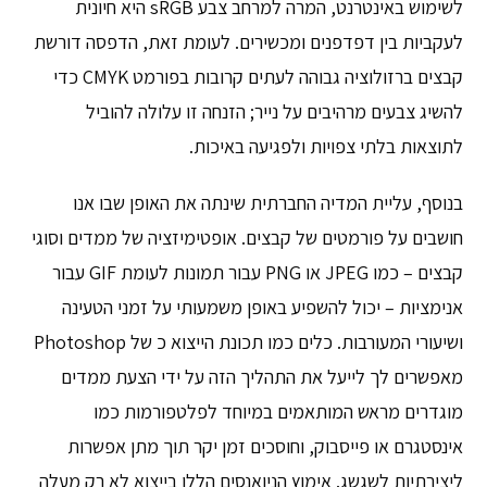
לשימוש באינטרנט, המרה למרחב צבע sRGB היא חיונית
לעקביות בין דפדפנים ומכשירים. לעומת זאת, הדפסה דורשת
קבצים ברזולוציה גבוהה לעתים קרובות בפורמט CMYK כדי
להשיג צבעים מרהיבים על נייר; הזנחה זו עלולה להוביל
לתוצאות בלתי צפויות ולפגיעה באיכות.
בנוסף, עליית המדיה החברתית שינתה את האופן שבו אנו
חושבים על פורמטים של קבצים. אופטימיזציה של ממדים וסוגי
קבצים – כמו JPEG או PNG עבור תמונות לעומת GIF עבור
אנימציות – יכול להשפיע באופן משמעותי על זמני הטעינה
ושיעורי המעורבות. כלים כמו תכונת הייצוא כ של Photoshop
מאפשרים לך לייעל את התהליך הזה על ידי הצעת ממדים
מוגדרים מראש המותאמים במיוחד לפלטפורמות כמו
אינסטגרם או פייסבוק, וחוסכים זמן יקר תוך מתן אפשרות
ליצירתיות לשגשג. אימוץ הניואנסים הללו בייצוא לא רק מעלה