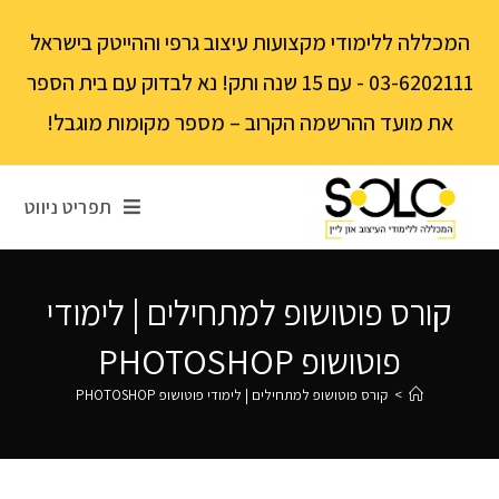
לתוכן
המכללה ללימודי מקצועות עיצוב גרפי וההייטק בישראל
03-6202111 - עם 15 שנה ותק! נא לבדוק עם בית הספר
את מועד ההרשמה הקרוב – מספר מקומות מוגבל!
תפריט ניווט
קורס פוטושופ למתחילים | לימודי
פוטושופ PHOTOSHOP
>
קורס פוטושופ למתחילים | לימודי פוטושופ PHOTOSHOP