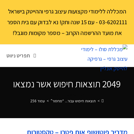
לתוכן
המכללה ללימודי מקצועות עיצוב גרפי וההייטק בישראל
03-6202111 - עם 15 שנה ותק! נא לבדוק עם בית הספר
את מועד ההרשמה הקרוב – מספר מקומות מוגבל!
תפריט ניווט
2049
תוצאות חיפוש אשר נמצאו
בוצע חיפוש עבור: "מחסור"
>
תוצאות חיפוש עבור...
“מחסור”
>
עמוד 256
מדריך פוטושופ אות פטרן – טקסטורות