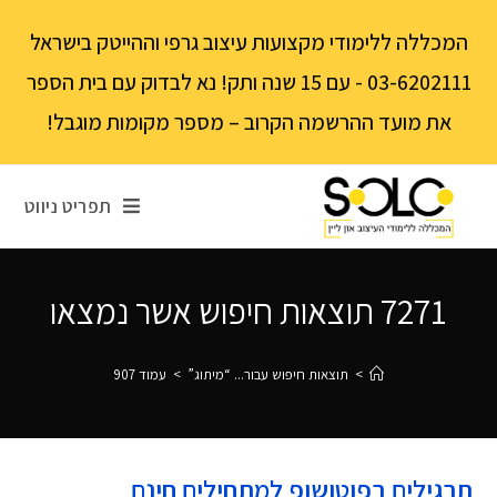
לתוכן
המכללה ללימודי מקצועות עיצוב גרפי וההייטק בישראל
03-6202111 - עם 15 שנה ותק! נא לבדוק עם בית הספר
את מועד ההרשמה הקרוב – מספר מקומות מוגבל!
תפריט ניווט
7271
תוצאות חיפוש אשר נמצאו
בוצע חיפוש עבור: "מיתוג"
>
תוצאות חיפוש עבור...
“מיתוג”
>
עמוד 907
תרגילים בפוטושופ למתחילים חינם