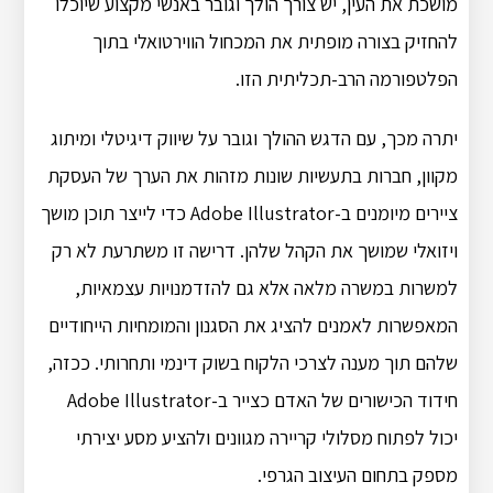
מושכת את העין, יש צורך הולך וגובר באנשי מקצוע שיוכלו
להחזיק בצורה מופתית את המכחול הווירטואלי בתוך
הפלטפורמה הרב-תכליתית הזו.
יתרה מכך, עם הדגש ההולך וגובר על שיווק דיגיטלי ומיתוג
מקוון, חברות בתעשיות שונות מזהות את הערך של העסקת
ציירים מיומנים ב-Adobe Illustrator כדי לייצר תוכן מושך
ויזואלי שמושך את הקהל שלהן. דרישה זו משתרעת לא רק
למשרות במשרה מלאה אלא גם להזדמנויות עצמאיות,
המאפשרות לאמנים להציג את הסגנון והמומחיות הייחודיים
שלהם תוך מענה לצרכי הלקוח בשוק דינמי ותחרותי. ככזה,
חידוד הכישורים של האדם כצייר ב-Adobe Illustrator
יכול לפתוח מסלולי קריירה מגוונים ולהציע מסע יצירתי
מספק בתחום העיצוב הגרפי.