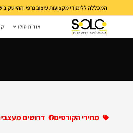
לתוכן
המכללה ללימודי מקצועות עיצוב גרפי וההייטק בישראל 03-6202111 - עם 15 שנה ותק! נא לבדוק עם בית הספר את מועד ההרשמה הקרוב – מספר 
אודות סולו
קו
מחירי הקורסים
דרושים מעצבים 