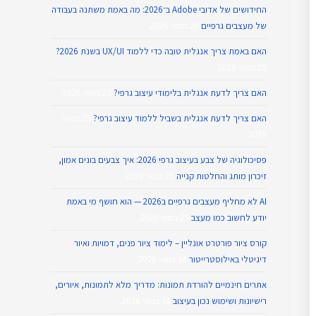
החידושים של אדובי Adobe ב־2026: מה באמת משתנה בעבודה
של מעצבים גרפיים
26 במאי 2026
האם באמת צריך אנגלית טובה כדי ללמוד UX/UI בשנת 2026?
25 במאי 2026
האם צריך לדעת אנגלית בלימודי עיצוב גרפי?
25 במאי 2026
האם צריך לדעת אנגלית בשביל ללמוד עיצוב גרפי?
25 במאי
2026
פסיכולוגיה של צבע בעיצוב גרפי 2026: איך צבעים בונים אמון,
זיכרון מותג והחלטות קנייה
25 במאי 2026
AI לא מחליף מעצבים גרפיים ב2026 — הוא חושף מי באמת
יודע לחשוב כמו מעצב
25 במאי 2026
קורס ציור פורטרט אונליין – לימוד ציור פנים, דמויות ואיור
דיגיטלי באילוסטרייטור
14 במאי 2026
אתרים חינמיים להורדת תמונות: מדריך מלא לתמונות, איורים,
רישיונות ושימוש נכון בעיצוב
14 במאי 2026