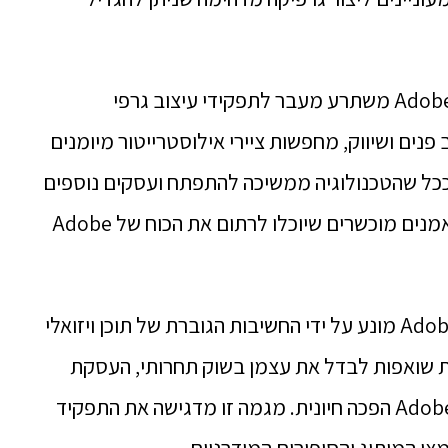
יתרה מכך, הביקוש לציירים ב-Adobe Illustrator משתרע מעבר לתפקידי עיצוב גרפי
 פנים ושיווק, מחפשות ציירי אילוסטרייטור מיומנים
 ככל שהטכנולוגיה ממשיכה להתפתח ועסקים נוספים
עוברים לפלטפורמות דיגיטליות, הביקוש לאמנים מוכשרים שיוכלו לרתום את הכוח של Adobe
בסך הכל, הביקוש לציירים ב-Adobe Illustrator מונע על ידי החשיבות הגוברת של תוכן ויזואלי
ת שואפות לבדל את עצמן בשוק תחרותי, העסקת
מעצבים מיומנים הבקיאים ב-Adobe Illustrator הפכה חיונית. מגמה זו מדגישה את התפקיד
י המיתוג והסיפורים המודרניים.