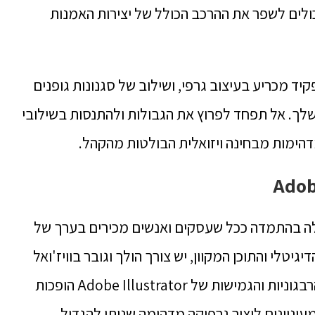
כולים לשפר את ההרכב הכולל של יצירות האמנות
ד מכריע בעיצוב גרפי, ושילוב של סגנונות גופנים
 שלך. אל תפחד לפרוץ את הגבולות ולהתנסות בשילובי
מדהימות מבחינה ויזואלית הבולטות מהקהל.
 לציירים ב-Adobe Illustrator גדלה בהתמדה ככל שעסקים ואנשים מכירים בערך של
יגיטלי והתוכן המקוון, יש צורך הולך וגובר בוויז'ואל
מקורי ומושך את העין שבולט בחלל צפוף. הרבגוניות והגמישות של Adobe Illustrator הופכות
מעוניינים ליצור גרפיקה מדהימה שניתן להגדיל