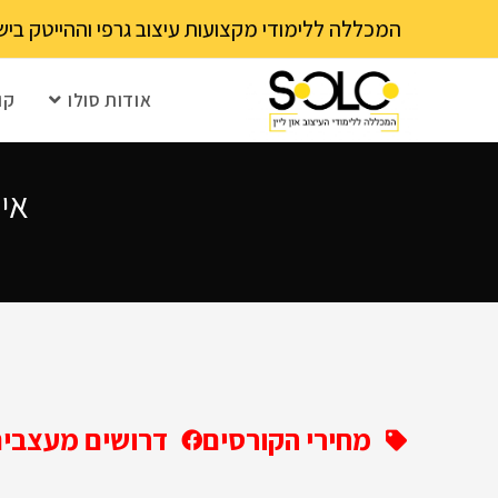
לתוכן
המכללה ללימודי מקצועות עיצוב גרפי וההייטק בישראל 03-6202111 - עם 15 שנה ותק! נא לבדוק עם בית הספר את מועד ההרשמה הקרוב – מספר 
אודות סולו
קו
איך 
מחירי הקורסים
דרושים מעצבים 