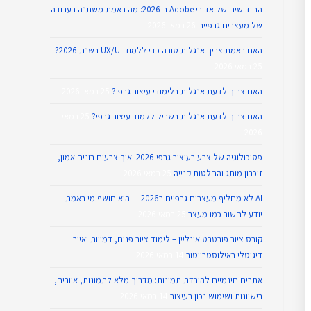
החידושים של אדובי Adobe ב־2026: מה באמת משתנה בעבודה
של מעצבים גרפיים
26 במאי 2026
האם באמת צריך אנגלית טובה כדי ללמוד UX/UI בשנת 2026?
25 במאי 2026
האם צריך לדעת אנגלית בלימודי עיצוב גרפי?
25 במאי 2026
האם צריך לדעת אנגלית בשביל ללמוד עיצוב גרפי?
25 במאי
2026
פסיכולוגיה של צבע בעיצוב גרפי 2026: איך צבעים בונים אמון,
זיכרון מותג והחלטות קנייה
25 במאי 2026
AI לא מחליף מעצבים גרפיים ב2026 — הוא חושף מי באמת
יודע לחשוב כמו מעצב
25 במאי 2026
קורס ציור פורטרט אונליין – לימוד ציור פנים, דמויות ואיור
דיגיטלי באילוסטרייטור
14 במאי 2026
אתרים חינמיים להורדת תמונות: מדריך מלא לתמונות, איורים,
רישיונות ושימוש נכון בעיצוב
14 במאי 2026