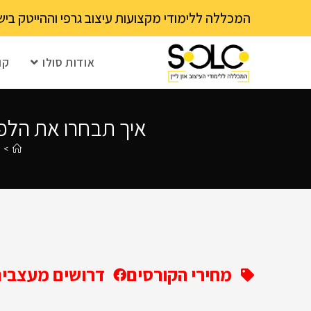
לתוכן
המכללה ללימודי מקצועות עיצוב גרפי וההייטק בישראל 03-6202111 - עם 15 שנה ותק! נא לבדוק עם בית הספר את מועד ההרשמה הקרוב – מספר 
אודות סולו
קו
איך תבחרו את הלפט
>
מחירי הקורסים
דרושים מעצבים 