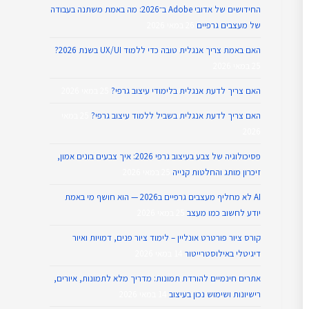
החידושים של אדובי Adobe ב־2026: מה באמת משתנה בעבודה
של מעצבים גרפיים
26 במאי 2026
האם באמת צריך אנגלית טובה כדי ללמוד UX/UI בשנת 2026?
25 במאי 2026
האם צריך לדעת אנגלית בלימודי עיצוב גרפי?
25 במאי 2026
האם צריך לדעת אנגלית בשביל ללמוד עיצוב גרפי?
25 במאי
2026
פסיכולוגיה של צבע בעיצוב גרפי 2026: איך צבעים בונים אמון,
זיכרון מותג והחלטות קנייה
25 במאי 2026
AI לא מחליף מעצבים גרפיים ב2026 — הוא חושף מי באמת
יודע לחשוב כמו מעצב
25 במאי 2026
קורס ציור פורטרט אונליין – לימוד ציור פנים, דמויות ואיור
דיגיטלי באילוסטרייטור
14 במאי 2026
אתרים חינמיים להורדת תמונות: מדריך מלא לתמונות, איורים,
רישיונות ושימוש נכון בעיצוב
14 במאי 2026