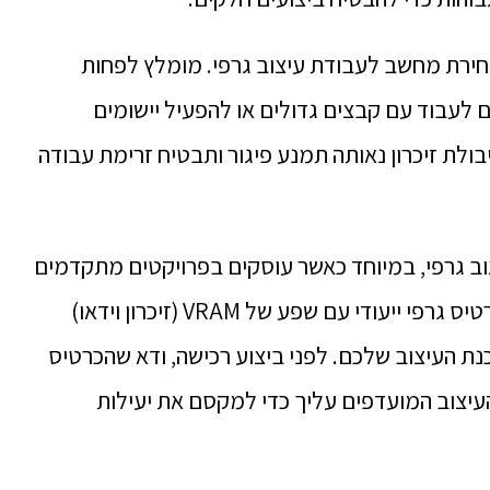
בחירת מחשב לעבודת עיצוב גרפי. מומלץ לפחות
 אתם מתכננים לעבוד עם קבצים גדולים או להפעיל יישומים
, בחרו ב-32GB או יותר. קיבולת זיכרון נאותה תמנע פיגור ותבטיח זרימת עבודה
וב גרפי, במיוחד כאשר עוסקים בפרויקטים מתקדמים
של מידול תלת מימד או רינדור. השקיעו בכרטיס גרפי ייעודי עם שפע של VRAM (זיכרון וידאו)
כנת העיצוב שלכם. לפני ביצוע רכישה, ודא שהכרטיס
עיצוב המועדפים עליך כדי למקסם את יעילות