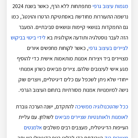
מגמות עיצוב גרפי
מתפתחות ללא הרף, כאשר בשנת 2024
נרשמה התעוררות מחודשת באסתטיקת הרטרו והוינטג', כמו
גם התמקדות בנושאי קיימות ונושאים סביבתיים. המעבר
הזה לעבר נוסטלגיה ותודעה אקולוגית בא
לידי ביטוי בביקוש
לציירים בעיצוב גרפי
, כאשר לקוחות מחפשים איורים
מצויירים ביד ויצירות אמנות מותאמות אישית כדי להוסיף
מגע אישי לעיצובים שלהם. ציירים מביאים כשרון אמנותי
ייחודי שלא ניתן לשכפל עם כלים דיגיטליים, ויוצרים שוק
נישה למיומנויות אמנות מסורתיות בתחום העיצוב הגרפי.
ככל שהטכנולוגיה ממשיכה
להתקדם, ישנה הערכה גוברת
לאומנות ולאותנטיות שציירים מביאים
לשולחן. עם עליית
העייפות הדיגיטלית, מעצבים רבים משלבים
אלמנטים
מצוירים ביד
בעבודתם כדי לבלוט בנוף הדיגיטלי רווי יתר.