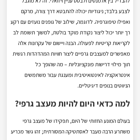
להבדיל בין אלמנטים ולבסס עניין ויזואלי. זה לא מוגבל
לצבע בלבד; ניגודיות יכולה להתבטא דרך צורה, מרקם
ואפילו טיפוגרפיה. לדוגמה, שילוב של גופנים נועזים עם רקע
רך יותר יכול ליצור נקודת מוקד בולטת, למשוך תשומת לב
לקריאות קריטיות לפעולה. הבנה ויישום של עקרונות אלה
מאפשרים למעצבים גרפיים ליצור חוויות המהדהדות רגשית
תוך מילוי דרישות פונקציונליות – מה שהופך כל
אינטראקציה לאינטואיטיבית ומענגת עבור משתמשים
הניווטים בנופים דיגיטליים.
למה כדאי היום להיות מעצב גרפי?
בעולם המונע החזותי של היום, תפקידו של מעצב גרפי
משתרע הרבה מעבר לאסתטיקה המסורתית; זהו גשר מכריע