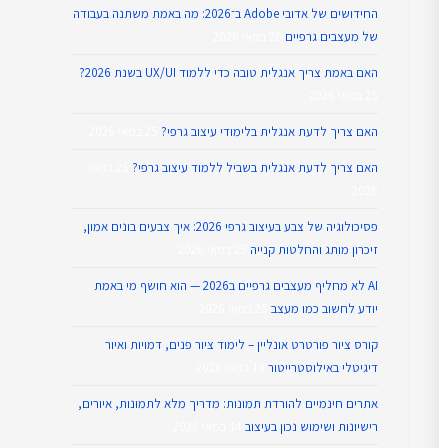
החידושים של אדובי Adobe ב־2026: מה באמת משתנה בעבודה
של מעצבים גרפיים
26 במאי 2026
האם באמת צריך אנגלית טובה כדי ללמוד UX/UI בשנת 2026?
25 במאי 2026
האם צריך לדעת אנגלית בלימודי עיצוב גרפי?
25 במאי 2026
האם צריך לדעת אנגלית בשביל ללמוד עיצוב גרפי?
25 במאי
2026
פסיכולוגיה של צבע בעיצוב גרפי 2026: איך צבעים בונים אמון,
זיכרון מותג והחלטות קנייה
25 במאי 2026
AI לא מחליף מעצבים גרפיים ב2026 — הוא חושף מי באמת
יודע לחשוב כמו מעצב
25 במאי 2026
קורס ציור פורטרט אונליין – לימוד ציור פנים, דמויות ואיור
דיגיטלי באילוסטרייטור
14 במאי 2026
אתרים חינמיים להורדת תמונות: מדריך מלא לתמונות, איורים,
רישיונות ושימוש נכון בעיצוב
14 במאי 2026