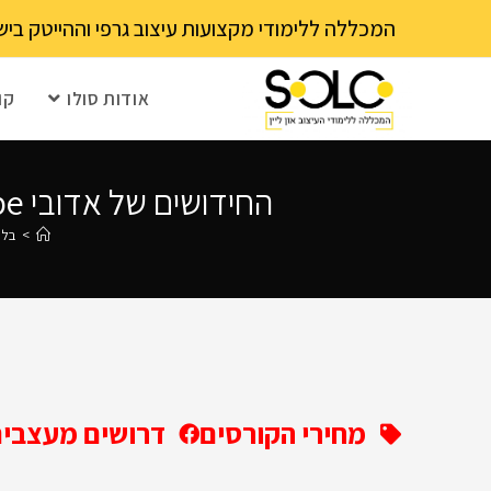
לתוכן
המכללה ללימודי מקצועות עיצוב גרפי וההייטק בישראל 03-6202111 - עם 15 שנה ותק! נא לבדוק עם בית הספר את מועד ההרשמה הקרוב – מספר 
אודות סולו
קו
החידושים של אדובי Adobe ב־2026: מה באמת משתנה בעבודה של מעצבים גרפיים
>
בלו
מחירי הקורסים
דרושים מעצבים 