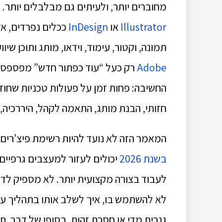
מחוברים יותר, ולעיתים גם מבלבלים יותר.
Illustrator
או
InDesign
ככלים נפרדים, אל
תמונה, וקטור, עימוד, וידאו, מותג ותוכן ש
Adobe
רק כעל “עוד כפתור חדש” מפספס את
החשיבה: פחות זמן על פעולות טכניות שחוזרו
חזותי, הבנת מותג, התאמה לקהל, היררכיה, 
המאמר הזה לא נועד להיות רשימת פיצ’רים 
בשנת 2026
יכולים לעזור למעצבים גרפיים,
לעבוד בצורה מקצועית יותר. לא מספיק לדע
לא להשתמש בו, איך לשלב אותו בתהליך עבוד
גנרית מדי או חסרת זהות. בסופו של דבר, ת