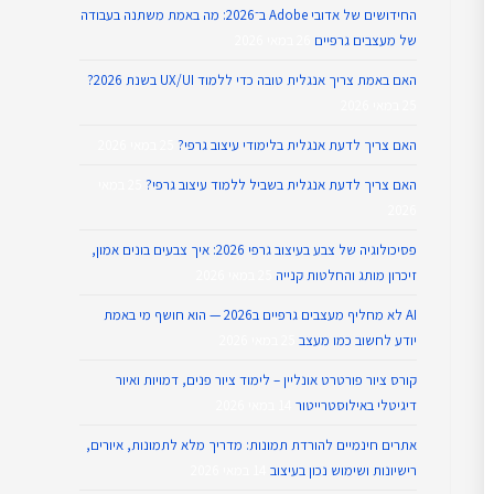
החידושים של אדובי Adobe ב־2026: מה באמת משתנה בעבודה
של מעצבים גרפיים
26 במאי 2026
האם באמת צריך אנגלית טובה כדי ללמוד UX/UI בשנת 2026?
25 במאי 2026
האם צריך לדעת אנגלית בלימודי עיצוב גרפי?
25 במאי 2026
האם צריך לדעת אנגלית בשביל ללמוד עיצוב גרפי?
25 במאי
2026
פסיכולוגיה של צבע בעיצוב גרפי 2026: איך צבעים בונים אמון,
זיכרון מותג והחלטות קנייה
25 במאי 2026
AI לא מחליף מעצבים גרפיים ב2026 — הוא חושף מי באמת
יודע לחשוב כמו מעצב
25 במאי 2026
קורס ציור פורטרט אונליין – לימוד ציור פנים, דמויות ואיור
דיגיטלי באילוסטרייטור
14 במאי 2026
אתרים חינמיים להורדת תמונות: מדריך מלא לתמונות, איורים,
רישיונות ושימוש נכון בעיצוב
14 במאי 2026