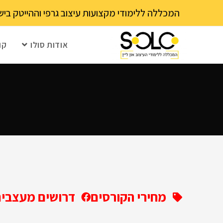
לתוכן
המכללה ללימודי מקצועות עיצוב גרפי וההייטק בישראל 03-6202111 - עם 15 שנה ותק! נא לבדוק עם בית הספר את מועד ההרשמה הקרוב – מספר 
אודות סולו
קו
מחירי הקורסים
דרושים מעצבים 