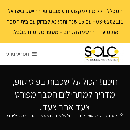
לתוכן
המכללה ללימודי מקצועות עיצוב גרפי וההייטק בישראל
03-6202111 - עם 15 שנה ותק! נא לבדוק עם בית הספר
את מועד ההרשמה הקרוב – מספר מקומות מוגבל!
תפריט ניווט
חינם! הכול על שכבות בפוטושופ,
מדריך למתחילים הסבר מפורט
צעד אחר צעד.
>
מדריכים לפוטושופ
>
חינם! הכול על שכבות בפוטושופ, מדריך למתחילים הסבר 