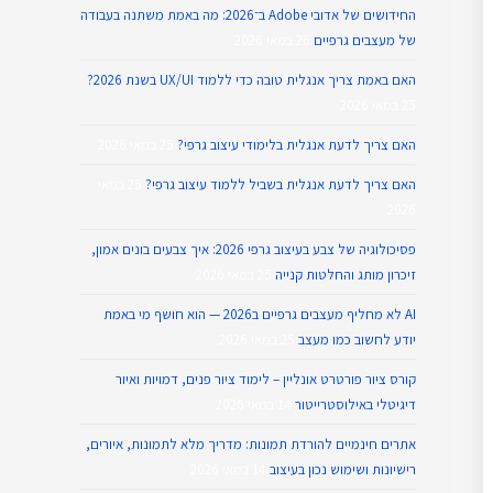
החידושים של אדובי Adobe ב־2026: מה באמת משתנה בעבודה
של מעצבים גרפיים
26 במאי 2026
האם באמת צריך אנגלית טובה כדי ללמוד UX/UI בשנת 2026?
25 במאי 2026
האם צריך לדעת אנגלית בלימודי עיצוב גרפי?
25 במאי 2026
האם צריך לדעת אנגלית בשביל ללמוד עיצוב גרפי?
25 במאי
2026
פסיכולוגיה של צבע בעיצוב גרפי 2026: איך צבעים בונים אמון,
זיכרון מותג והחלטות קנייה
25 במאי 2026
AI לא מחליף מעצבים גרפיים ב2026 — הוא חושף מי באמת
יודע לחשוב כמו מעצב
25 במאי 2026
קורס ציור פורטרט אונליין – לימוד ציור פנים, דמויות ואיור
דיגיטלי באילוסטרייטור
14 במאי 2026
אתרים חינמיים להורדת תמונות: מדריך מלא לתמונות, איורים,
רישיונות ושימוש נכון בעיצוב
14 במאי 2026