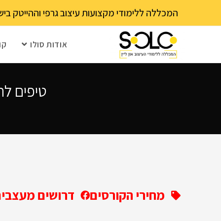
לתוכן
המכללה ללימודי מקצועות עיצוב גרפי וההייטק בישראל 03-6202111 - עם 15 שנה ותק! נא לבדוק עם בית הספר את מועד ההרשמה הקרוב – מספר 
אודות סולו
קו
טיפים לת
מחירי הקורסים
דרושים מעצבים 