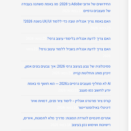
החידושים של אדובי Adobe ב־2026: מה באמת משתנה בעבודה
של מעצבים גרפיים
26 במאי 2026
האם באמת צריך אנגלית טובה כדי ללמוד UX/UI בשנת 2026?
25 במאי 2026
האם צריך לדעת אנגלית בלימודי עיצוב גרפי?
25 במאי 2026
האם צריך לדעת אנגלית בשביל ללמוד עיצוב גרפי?
25 במאי
2026
פסיכולוגיה של צבע בעיצוב גרפי 2026: איך צבעים בונים אמון,
זיכרון מותג והחלטות קנייה
25 במאי 2026
AI לא מחליף מעצבים גרפיים ב2026 — הוא חושף מי באמת
יודע לחשוב כמו מעצב
25 במאי 2026
קורס ציור פורטרט אונליין – לימוד ציור פנים, דמויות ואיור
דיגיטלי באילוסטרייטור
14 במאי 2026
אתרים חינמיים להורדת תמונות: מדריך מלא לתמונות, איורים,
רישיונות ושימוש נכון בעיצוב
14 במאי 2026