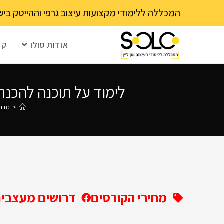
לתוכן
המכללה ללימודי מקצועות עיצוב גרפי וההייטק בישראל 03-6202111 - עם 15 שנה ותק! נא לבדוק עם בית הספר את מועד ההרשמה הקרוב – מספר 
אודות סולו
קו
לימוד על תוכנה להכנת עימוד ספרים חינם 021
>
מדרי
מחירי הקורסים
דרושים מעצבים 