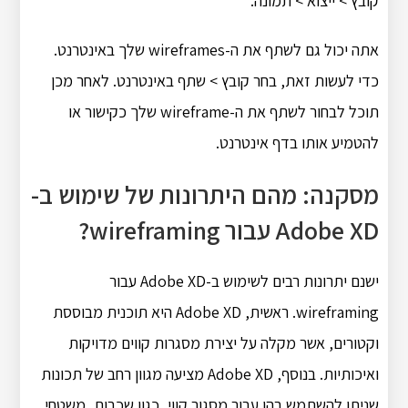
קובץ > ייצוא > תמונה.
אתה יכול גם לשתף את ה-wireframes שלך באינטרנט.
כדי לעשות זאת, בחר קובץ > שתף באינטרנט. לאחר מכן
תוכל לבחור לשתף את ה-wireframe שלך כקישור או
להטמיע אותו בדף אינטרנט.
מסקנה: מהם היתרונות של שימוש ב-
Adobe XD עבור wireframing?
ישנם יתרונות רבים לשימוש ב-Adobe XD עבור
wireframing. ראשית, Adobe XD היא תוכנית מבוססת
וקטורים, אשר מקלה על יצירת מסגרות קווים מדויקות
ואיכותיות. בנוסף, Adobe XD מציעה מגוון רחב של תכונות
שניתן להשתמש בהן עבור מסגור קווי, כגון שכבות, משטחי