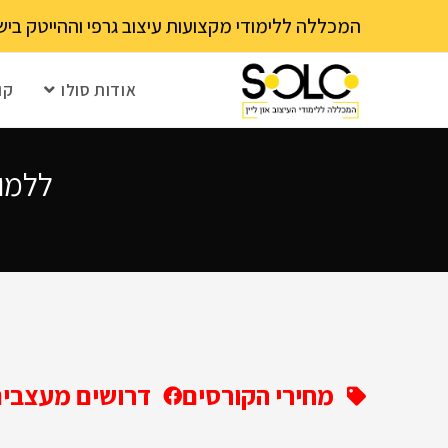
לתוכן
המכללה ללימודי מקצועות עיצוב גרפי וההייטק בישראל 03-6202111 - עם 15 שנה ותק! נא לבדוק עם בית הספר את מועד ההרשמה הקרוב – מספר 
אודות סולו
קו
ללמוד
מחירי הקורסים
דרושים מעצבים 