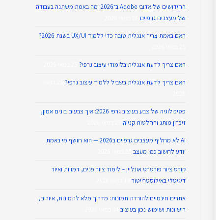
החידושים של אדובי Adobe ב־2026: מה באמת משתנה בעבודה
של מעצבים גרפיים
26 במאי 2026
האם באמת צריך אנגלית טובה כדי ללמוד UX/UI בשנת 2026?
25 במאי 2026
האם צריך לדעת אנגלית בלימודי עיצוב גרפי?
25 במאי 2026
האם צריך לדעת אנגלית בשביל ללמוד עיצוב גרפי?
25 במאי
2026
פסיכולוגיה של צבע בעיצוב גרפי 2026: איך צבעים בונים אמון,
זיכרון מותג והחלטות קנייה
25 במאי 2026
AI לא מחליף מעצבים גרפיים ב2026 — הוא חושף מי באמת
יודע לחשוב כמו מעצב
25 במאי 2026
קורס ציור פורטרט אונליין – לימוד ציור פנים, דמויות ואיור
דיגיטלי באילוסטרייטור
14 במאי 2026
אתרים חינמיים להורדת תמונות: מדריך מלא לתמונות, איורים,
רישיונות ושימוש נכון בעיצוב
14 במאי 2026