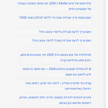
החידושים של אדובי Adobe ב־2026: מה באמת משתנה בעבודה
של מעצבים גרפיים
26 במאי 2026
האם באמת צריך אנגלית טובה כדי ללמוד UX/UI בשנת 2026?
25 במאי 2026
האם צריך לדעת אנגלית בלימודי עיצוב גרפי?
25 במאי 2026
האם צריך לדעת אנגלית בשביל ללמוד עיצוב גרפי?
25 במאי
2026
פסיכולוגיה של צבע בעיצוב גרפי 2026: איך צבעים בונים אמון,
זיכרון מותג והחלטות קנייה
25 במאי 2026
AI לא מחליף מעצבים גרפיים ב2026 — הוא חושף מי באמת
יודע לחשוב כמו מעצב
25 במאי 2026
קורס ציור פורטרט אונליין – לימוד ציור פנים, דמויות ואיור
דיגיטלי באילוסטרייטור
14 במאי 2026
אתרים חינמיים להורדת תמונות: מדריך מלא לתמונות, איורים,
רישיונות ושימוש נכון בעיצוב
14 במאי 2026