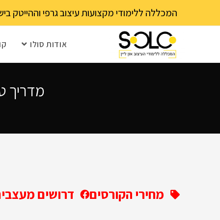
לתוכן
המכללה ללימודי מקצועות עיצוב גרפי וההייטק בישראל 03-6202111 - עם 15 שנה ותק! נא לבדוק עם בית הספר את מועד ההרשמה הקרוב – מספר 
אודות סולו
קו
מדריך טו
מחירי הקורסים
דרושים מעצבים 