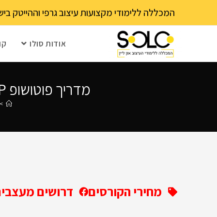
לתוכן
המכללה ללימודי מקצועות עיצוב גרפי וההייטק בישראל 03-6202111 - עם 15 שנה ותק! נא לבדוק עם בית הספר את מועד ההרשמה הקרוב – מספר 
אודות סולו
קו
מדריך פוטושופ PHOTOSHOP יצירת אפקטים תלת מימדיים על טקסטים
>
מחירי הקורסים
דרושים מעצבים 