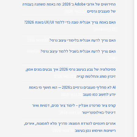
החידושים של אדובי Adobe ב־2026: מה באמת משתנה בעבודה
של מעצבים גרפיים
26 במאי 2026
האם באמת צריך אנגלית טובה כדי ללמוד UX/UI בשנת 2026?
25 במאי 2026
האם צריך לדעת אנגלית בלימודי עיצוב גרפי?
25 במאי 2026
האם צריך לדעת אנגלית בשביל ללמוד עיצוב גרפי?
25 במאי
2026
פסיכולוגיה של צבע בעיצוב גרפי 2026: איך צבעים בונים אמון,
זיכרון מותג והחלטות קנייה
25 במאי 2026
AI לא מחליף מעצבים גרפיים ב2026 — הוא חושף מי באמת
יודע לחשוב כמו מעצב
25 במאי 2026
קורס ציור פורטרט אונליין – לימוד ציור פנים, דמויות ואיור
דיגיטלי באילוסטרייטור
14 במאי 2026
אתרים חינמיים להורדת תמונות: מדריך מלא לתמונות, איורים,
רישיונות ושימוש נכון בעיצוב
14 במאי 2026