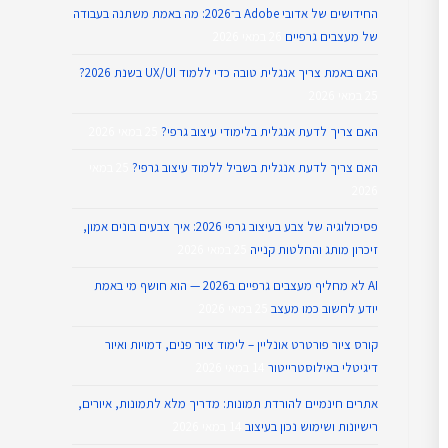
החידושים של אדובי Adobe ב־2026: מה באמת משתנה בעבודה
של מעצבים גרפיים
26 במאי 2026
האם באמת צריך אנגלית טובה כדי ללמוד UX/UI בשנת 2026?
25 במאי 2026
האם צריך לדעת אנגלית בלימודי עיצוב גרפי?
25 במאי 2026
האם צריך לדעת אנגלית בשביל ללמוד עיצוב גרפי?
25 במאי
2026
פסיכולוגיה של צבע בעיצוב גרפי 2026: איך צבעים בונים אמון,
זיכרון מותג והחלטות קנייה
25 במאי 2026
AI לא מחליף מעצבים גרפיים ב2026 — הוא חושף מי באמת
יודע לחשוב כמו מעצב
25 במאי 2026
קורס ציור פורטרט אונליין – לימוד ציור פנים, דמויות ואיור
דיגיטלי באילוסטרייטור
14 במאי 2026
אתרים חינמיים להורדת תמונות: מדריך מלא לתמונות, איורים,
רישיונות ושימוש נכון בעיצוב
14 במאי 2026