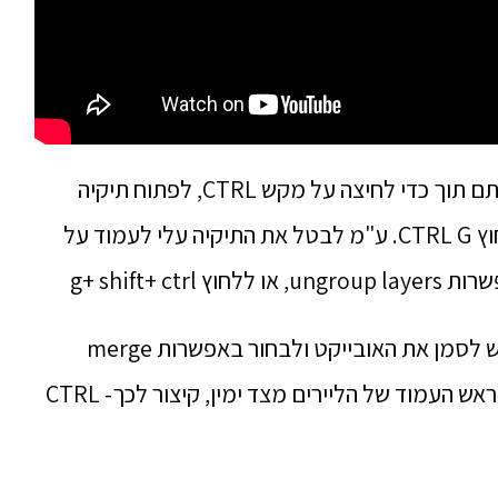
ע"מ להכניס אובייקטים לתקייה יש לסמן אותם תוך כדי לחיצה על מקש CTRL, לפתוח תיקיה
ולגרור את האובייקטים לתוך התקיה, או ללחוץ CTRL G. ע"מ לבטל את התיקיה עלי לעמוד על
g+ shift+ 
ע"מ לחבר בין אובייקט לתמונה שמתחתיו יש לסמן את האובייקט ולבחור באפשרות merge
group שנמצא בחלון האפשרויות שנמצא בראש העמוד של הליירים מצד ימין, קיצור לכך- CTRL