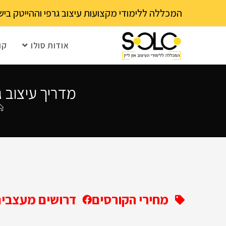
לתוכן
המכללה ללימודי מקצועות עיצוב גרפי וההייטק בישראל 03-6202111 - עם 15 שנה ותק! נא לבדוק עם בית הספר את מועד ההרשמה הקרוב – מספר 
אודות סולו
קו
מדריך עיצוב גר
מחירי הקורסים
דרושים מעצבים 