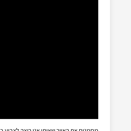
מסמנים את האיור שאותו אני רוצה לצבוע כאשר מקש marquee tool לחוץ, פ