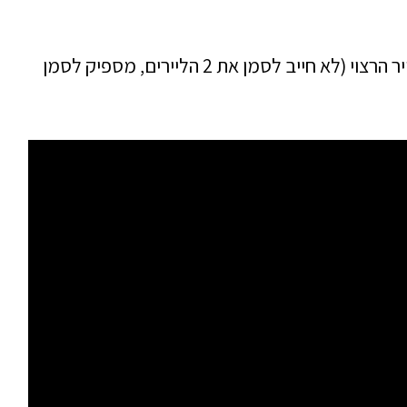
ע"מ לשחרר אותן מהחיבור יש לסמן את הלייר הרצוי (לא חייב לסמן את 2 הליירים, מספיק לסמן