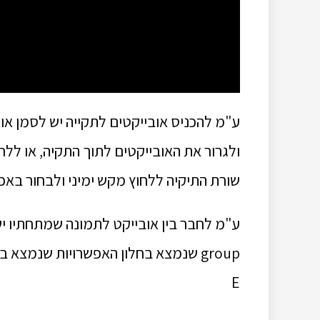
שורת התיקיה ללחוץ מקש ימיני ולבחור באפשרות ungroup layers, או ללחוץ ctrl
E