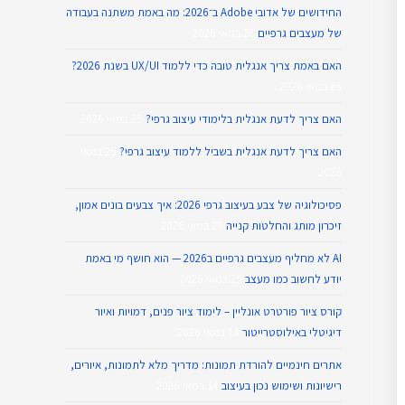
החידושים של אדובי Adobe ב־2026: מה באמת משתנה בעבודה
של מעצבים גרפיים
26 במאי 2026
האם באמת צריך אנגלית טובה כדי ללמוד UX/UI בשנת 2026?
25 במאי 2026
האם צריך לדעת אנגלית בלימודי עיצוב גרפי?
25 במאי 2026
האם צריך לדעת אנגלית בשביל ללמוד עיצוב גרפי?
25 במאי
2026
פסיכולוגיה של צבע בעיצוב גרפי 2026: איך צבעים בונים אמון,
זיכרון מותג והחלטות קנייה
25 במאי 2026
AI לא מחליף מעצבים גרפיים ב2026 — הוא חושף מי באמת
יודע לחשוב כמו מעצב
25 במאי 2026
קורס ציור פורטרט אונליין – לימוד ציור פנים, דמויות ואיור
דיגיטלי באילוסטרייטור
14 במאי 2026
אתרים חינמיים להורדת תמונות: מדריך מלא לתמונות, איורים,
רישיונות ושימוש נכון בעיצוב
14 במאי 2026