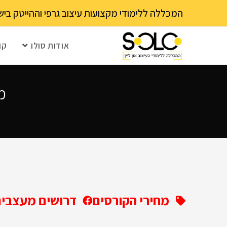
לתוכן
המכללה ללימודי מקצועות עיצוב גרפי וההייטק בישראל 03-6202111 - עם 15 שנה ותק! נא לבדוק עם בית הספר את מועד ההרשמה הקרוב – מספר 
אודות סולו
קו
מ
מחירי הקורסים
דרושים מעצבים 