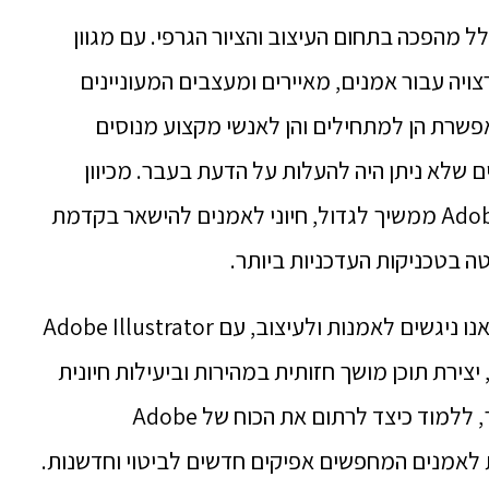
ב עוצמה שחולל מהפכה בתחום העיצוב והציור הגרפי. עם מגוון
צויה עבור אמנים, מאיירים ומעצבים המעוניינים
מאפשרת הן למתחילים והן לאנשי מקצוע מנוסים
 שלא ניתן היה להעלות על הדעת בעבר. מכיוון
שהביקוש לציירים עם כישורי Adobe Illustrator ממשיך לגדול, חיוני לאמנים להישאר בקדמת
ה בטכניקות העדכניות ביותר.
הנוף הדיגיטלי שינה לחלוטין את האופן שבו אנו ניגשים לאמנות ולעיצוב, עם Adobe Illustrator
צירת תוכן מושך חזותית במהירות וביעילות חיונית
כדי להישאר תחרותי בתעשייה. כתוצאה מכך, ללמוד כיצד לרתום את הכוח של Adobe
זדמנויות לאמנים המחפשים אפיקים חדשים לביטוי וחדשנות.