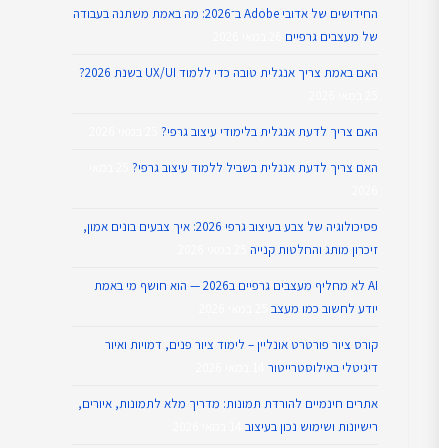
החידושים של אדובי Adobe ב־2026: מה באמת משתנה בעבודה
של מעצבים גרפיים
26 במאי 2026
האם באמת צריך אנגלית טובה כדי ללמוד UX/UI בשנת 2026?
25 במאי 2026
האם צריך לדעת אנגלית בלימודי עיצוב גרפי?
25 במאי 2026
האם צריך לדעת אנגלית בשביל ללמוד עיצוב גרפי?
25 במאי
2026
פסיכולוגיה של צבע בעיצוב גרפי 2026: איך צבעים בונים אמון,
זיכרון מותג והחלטות קנייה
25 במאי 2026
AI לא מחליף מעצבים גרפיים ב2026 — הוא חושף מי באמת
יודע לחשוב כמו מעצב
25 במאי 2026
קורס ציור פורטרט אונליין – לימוד ציור פנים, דמויות ואיור
דיגיטלי באילוסטרייטור
14 במאי 2026
אתרים חינמיים להורדת תמונות: מדריך מלא לתמונות, איורים,
רישיונות ושימוש נכון בעיצוב
14 במאי 2026