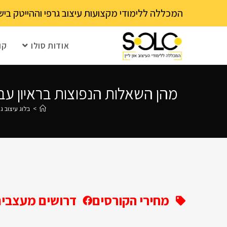
לתוכן
המכללה ללימודי מקצועות עיצוב גרפי וההייטק בישראל 03-6202111 - עם 15 שנה ותק! נא לבדוק עם בית הספר את מועד ההרשמה הקרוב – מספר 
אודות סולו
קו
מהן השאלות הנפוצות בראיון עבו
>
בלוג עיצוב ג
מחירי הקורסים
דרושים מעצבים 