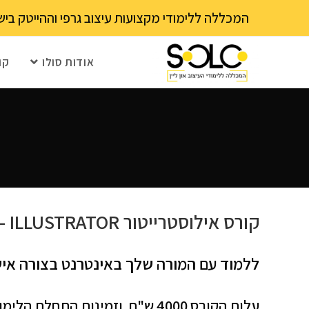
לתוכן
המכללה ללימודי מקצועות עיצוב גרפי וההייטק בישראל 03-6202111 - עם 15 שנה ותק! נא לבדוק עם בית הספר את מועד ההרשמה הקרוב – מספר 
אודות סולו
קו
קורס אילוסטרייטור ILLUSTRATOR – לימודי אילוסטרייטור
ללמוד עם המורה שלך באינטרנט בצורה איש
עלות הקורס 4000 ש"ח. וזמינות התחלת הלימודים נמצא בעמוד מחיר בתפריט העליון באתר