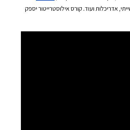
יתי, אדריכלות ועוד. קורס אילוסטרייטור יספק