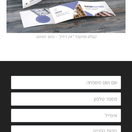
קטלוג מתקפל "אין דיזיין" – בתוך העיצוב