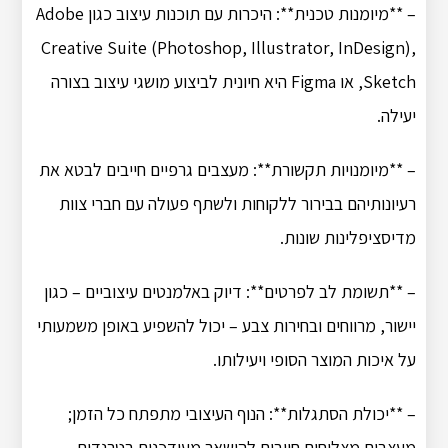
– **מיומנות טכנית**: היכרות עם תוכנות עיצוב כגון Adobe
Creative Suite (Photoshop, Illustrator, InDesign),
Sketch, או Figma היא חיונית לביצוע מושגי עיצוב בצורה
יעילה.
– **מיומנויות תקשורת**: מעצבים גרפיים חייבים לבטא את
רעיונותיהם בבירור ללקוחות ולשתף פעולה עם חברי צוות
מדיסציפלינות שונות.
– **תשומת לב לפרטים**: דיוק באלמנטים עיצוביים – כגון
יישור, מרווחים ובחירות צבע – יכול להשפיע באופן משמעותי
על איכות המוצר הסופי ויעילותו.
– **יכולת הסתגלות**: הנוף העיצובי מתפתח כל הזמן;
מעצבים מצליחים חייבים להישאר מעודכנים בטרנדים