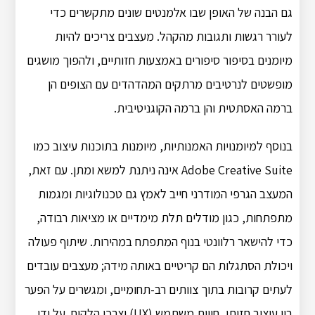
גם הבנה של האופן שבו אלמנטים שונים מתקשרים כדי
לעורר רגשות ותגובות מהקהל. מעצבים צריכים להיות
מיומנים בסיפור סיפורים באמצעות חזותיים, ולהפוך מושגים
מופשטים לנרטיבים מרתקים המהדהדים עם הצופים הן
ברמה האסתטית והן ברמה הקוגניטיבית.
בנוסף למיומנויות האמנותיות, מיומנות בתוכנות עיצוב כמו
Adobe Creative Suite אינה ניתנת למשא ומתן. עם זאת,
המעצב הגרפי המודרני חייב לאמץ גם טכנולוגיות ומגמות
מתפתחות, כגון מודלים תלת מימדיים או מציאות רבודה,
כדי להישאר רלוונטי בנוף המתפתח במהירות. שיתוף פעולה
ויכולת הסתגלות הם קריטיים באותה מידה; מעצבים עובדים
לעתים קרובות בתוך צוותים רב-תחומיים, ומגשרים על הפער
בין עיצוב חזותי, חווית משתמש (UX) וצרכי ​​הלקוח. על ידי