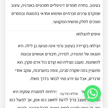
בעיצוב. בחירת חומרים דיגיטליים חסכוניים באנרגיה, עיצוב
שמקדם ערכים חברתיים ושימוש אחראי בתמונות ובמסרים
הופכים לחלק מהשיח המקצועי.
טיפים להצלחה
הצלחה בקריירה בעיצוב גרפי אינה מגיעה בן לילה. היא
תוצאה של התמדה, למידה, חיבורים אנושיים ונכונות
להשתנות. מעצב מצליח הוא קודם כול אדם סקרן. הוא
מתעניין במה שקורה סביבו, צופה בתערוכות, עוקב אחרי
טרנדים, אבל גם יודע מתי לבחור בדרך משלו.
היכולת לשמור על איזון בין יצירתיות למסגרת עסקית היא
שלחו הודעה
המפתח. מעצב צריך לדעת לחשוב כמו אמן, אך לפעול כמו
יזם. זה אומר לתכנן לוחות זמנים, לנהל תקציב, לבנות