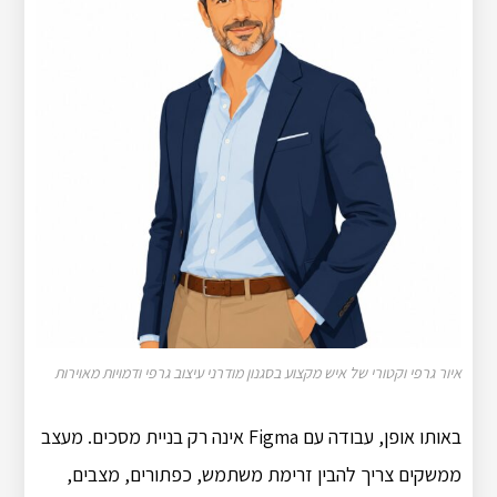
איור גרפי וקטורי של איש מקצוע בסגנון מודרני עיצוב גרפי ודמויות מאוירות
באותו אופן, עבודה עם Figma אינה רק בניית מסכים. מעצב
ממשקים צריך להבין זרימת משתמש, כפתורים, מצבים,