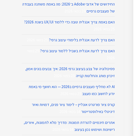
החידושים של אדובי Adobe ב־2026: מה באמת משתנה בעבודה
של מעצבים גרפיים
26 במאי 2026
האם באמת צריך אנגלית טובה כדי ללמוד UX/UI בשנת 2026?
25 במאי 2026
האם צריך לדעת אנגלית בלימודי עיצוב גרפי?
25 במאי 2026
האם צריך לדעת אנגלית בשביל ללמוד עיצוב גרפי?
25 במאי
2026
פסיכולוגיה של צבע בעיצוב גרפי 2026: איך צבעים בונים אמון,
זיכרון מותג והחלטות קנייה
25 במאי 2026
AI לא מחליף מעצבים גרפיים ב2026 — הוא חושף מי באמת
יודע לחשוב כמו מעצב
25 במאי 2026
קורס ציור פורטרט אונליין – לימוד ציור פנים, דמויות ואיור
דיגיטלי באילוסטרייטור
14 במאי 2026
אתרים חינמיים להורדת תמונות: מדריך מלא לתמונות, איורים,
רישיונות ושימוש נכון בעיצוב
14 במאי 2026