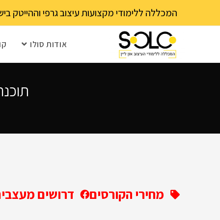
לתוכן
המכללה ללימודי מקצועות עיצוב גרפי וההייטק בישראל 03-6202111 - עם 15 שנה ותק! נא לבדוק עם בית הספר את מועד ההרשמה הקרוב – מספר 
אודות סולו
קו
תוכנה 
מחירי הקורסים
דרושים מעצבים 