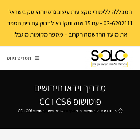
לתוכן
המכללה ללימודי מקצועות עיצוב גרפי וההייטק בישראל
03-6202111 - עם 15 שנה ותק! נא לבדוק עם בית הספר
את מועד ההרשמה הקרוב – מספר מקומות מוגבל!
תפריט ניווט
מדריך וידאו חידושים
פוטושופ CS6 ו CC
>
מדריכים לפוטושופ
>
מדריך וידאו חידושים פוטושופ CS6 ו CC