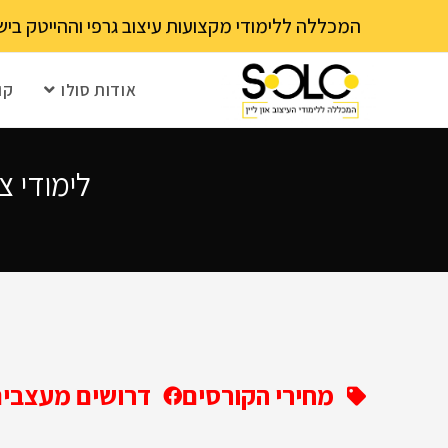
לתוכן
המכללה ללימודי מקצועות עיצוב גרפי וההייטק בישראל 03-6202111 - עם 15 שנה ותק! נא לבדוק עם בית הספר את מועד ההרשמה הקרוב – מספר 
אודות סולו
קו
לימודי צ
מחירי הקורסים
דרושים מעצבים 