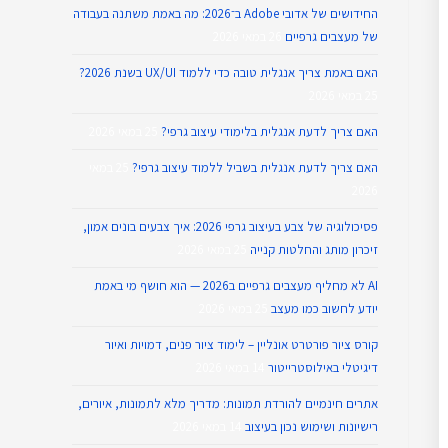
החידושים של אדובי Adobe ב־2026: מה באמת משתנה בעבודה
של מעצבים גרפיים
26 במאי 2026
האם באמת צריך אנגלית טובה כדי ללמוד UX/UI בשנת 2026?
25 במאי 2026
האם צריך לדעת אנגלית בלימודי עיצוב גרפי?
25 במאי 2026
האם צריך לדעת אנגלית בשביל ללמוד עיצוב גרפי?
25 במאי
2026
פסיכולוגיה של צבע בעיצוב גרפי 2026: איך צבעים בונים אמון,
זיכרון מותג והחלטות קנייה
25 במאי 2026
AI לא מחליף מעצבים גרפיים ב2026 — הוא חושף מי באמת
יודע לחשוב כמו מעצב
25 במאי 2026
קורס ציור פורטרט אונליין – לימוד ציור פנים, דמויות ואיור
דיגיטלי באילוסטרייטור
14 במאי 2026
אתרים חינמיים להורדת תמונות: מדריך מלא לתמונות, איורים,
רישיונות ושימוש נכון בעיצוב
14 במאי 2026