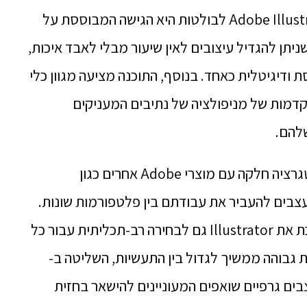
אחת התכונות המרכזיות שהופכות את Adobe Illustrator לבולטות היא הגישה המבוססת על
תן להגדיל עיצובים לאין שיעור מבלי לאבד איכות,
ת ודיגיטלית כאחד.
בנוסף, התוכנה מציעה מגוון כלי
מתקדמות של מניפולציה של נתיבים המעניקים
שלהם.
יתרה מכך, Adobe Illustrator מספק אינטגרציה חלקה עם מוצרי Adobe אחרים כגון
היכולת לייצא קבצים בפורמטים שונים הופכת את Illustrator גם לבחירה רב-תכליתית עבור כל
ות גבוהה ממשיך לגדול בין התעשיות, השליטה ב-
נית עבור מעצבים גרפיים שואפים המעוניינים להישאר בחזית