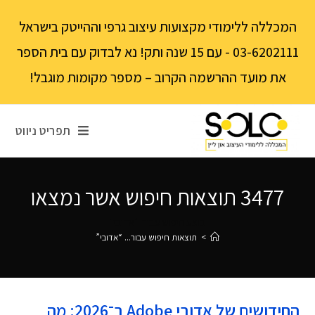
לתוכן
המכללה ללימודי מקצועות עיצוב גרפי וההייטק בישראל
03-6202111 - עם 15 שנה ותק! נא לבדוק עם בית הספר
את מועד ההרשמה הקרוב – מספר מקומות מוגבל!
תפריט ניווט
3477
תוצאות חיפוש אשר נמצאו
בוצע חיפוש עבור: "אדובי"
>
תוצאות חיפוש עבור...
“אדובי”
החידושים של אדובי Adobe ב־2026: מה