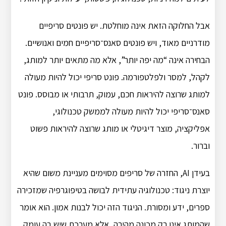
אבל החלוקה הזאת אינה מוחלטת. יש פונטים סריפיים
מודרניים מאוד, ויש פונטים סאנס־סריפיים חמים ואנושיים.
הבחירה אינה “מה יפה יותר”, אלא מה מתאים יותר למותג,
לקהל, למסר ולפלטפורמה. פונט סריפי יכול להיות מעולה
למותג שרוצה להיראות חכם, עמוק, תרבותי או מבוסס. פונט
סאנס־סריפי יכול להיות מעולה לממשק טכנולוגי,
אפליקציה, מוצר דיגיטלי או מותג שרוצה להיראות פשוט
וברור.
בעידן AI, החזרה של סריפים מסוימים מעניינת משום שהיא
יוצרת ניגוד: טכנולוגיה עתידית לבושה בטיפוגרפיה שמזכירה
ספרים, ידע ומסורת. הניגוד הזה יכול לבנות אמון. הוא אומר
שהמותג אינו רק מכונה מהירה, אלא מערכת שיש בה עומק,