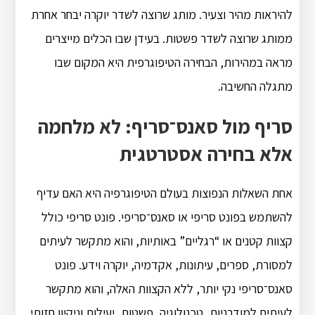
להיראות מהיר וצעיר. מותג שרוצה לשדר יוקרה יבחר אחרת
ממותג שרוצה לשדר פשטות. בעידן שבו הכלים מייצרים
מראה במהירות, הבחירה הטיפוגרפית היא המקום שבו
מתגלה החשיבה.
סריף מול סאנס־סריף: לא מלחמה
אלא בחירה אסטרטגית
אחת השאלות הנפוצות בעולם הטיפוגרפיה היא האם עדיף
להשתמש בפונט סריפי או סאנס־סריפי. פונט סריפי כולל
קצוות קטנים או “רגליים” באותיות, והוא מתקשר לעיתים
למסורת, ספרים, עיתונות, אקדמיה, יוקרה וידע. פונט
סאנס־סריפי נקי יותר, ללא הקצוות האלה, והוא מתקשר
לעיתים למודרניות, טכנולוגיה, פשטות, יעילות וניקיון חזותי.