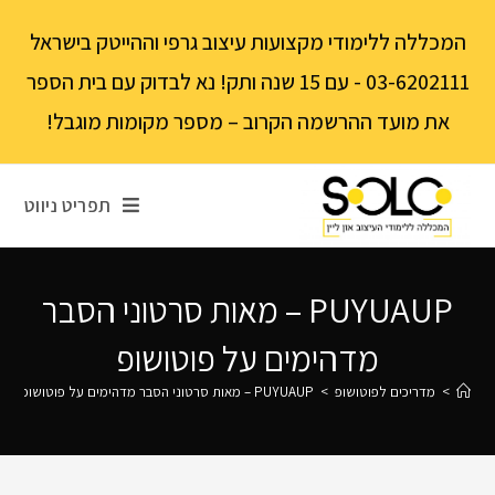
לתוכן
המכללה ללימודי מקצועות עיצוב גרפי וההייטק בישראל
03-6202111 - עם 15 שנה ותק! נא לבדוק עם בית הספר
את מועד ההרשמה הקרוב – מספר מקומות מוגבל!
תפריט ניווט
PUYUAUP – מאות סרטוני הסבר
מדהימים על פוטושופ
>
מדריכים לפוטושופ
>
PUYUAUP – מאות סרטוני הסבר מדהימים על פוטושופ