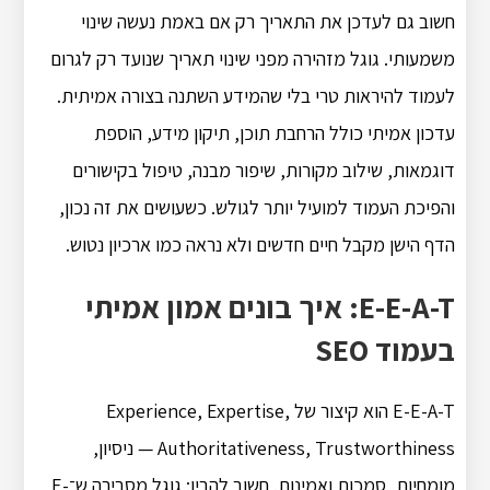
חשוב גם לעדכן את התאריך רק אם באמת נעשה שינוי
משמעותי. גוגל מזהירה מפני שינוי תאריך שנועד רק לגרום
לעמוד להיראות טרי בלי שהמידע השתנה בצורה אמיתית.
עדכון אמיתי כולל הרחבת תוכן, תיקון מידע, הוספת
דוגמאות, שילוב מקורות, שיפור מבנה, טיפול בקישורים
והפיכת העמוד למועיל יותר לגולש. כשעושים את זה נכון,
הדף הישן מקבל חיים חדשים ולא נראה כמו ארכיון נטוש.
E-E-A-T: איך בונים אמון אמיתי
בעמוד SEO
E-E-A-T הוא קיצור של Experience, Expertise,
Authoritativeness, Trustworthiness — ניסיון,
מומחיות, סמכות ואמינות. חשוב להבין: גוגל מסבירה ש־E-