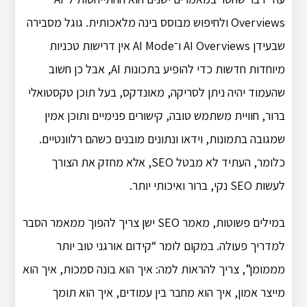
Overviews ולחיפוש מבוסס בינה מלאכותית. גוגל מסבירה
שבעידן AI Overviews ו־AI Mode אין דרישות טכניות
מיוחדות חדשות כדי להופיע בתכונות AI, אבל כן חשוב
שהעמוד יהיה ניתן לסריקה, מאונדקס, בעל תוכן טקסטואלי
ברור, חוויית משתמש טובה, קישורים פנימיים ותוכן אמין
שמגובה בתמונות, וידאו ונתונים מובנים כשהם רלוונטיים.
כלומר, העתיד לא מבטל SEO, אלא מחזק את הצורך
לעשות SEO נקי, ברור ואיכותי יותר.
במילים פשוטות, מאמר SEO ישן צריך להפוך ממאמר הסבר
למדריך פעולה. במקום לומר “קידום אורגני טוב יותר
מממומן”, צריך להראות למה: איך הוא בונה סמכות, איך הוא
מייצר אמון, איך הוא מחבר בין עמודים, איך הוא תומך