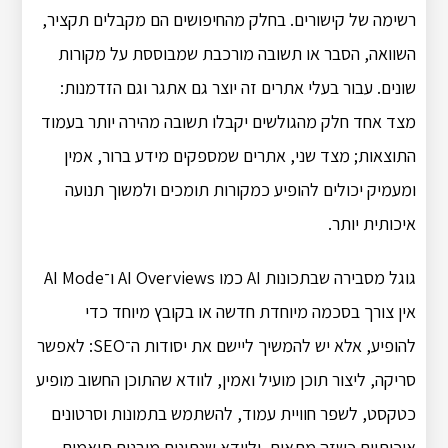
רשימה של קישורים. בחלק מהחיפושים הם מקבלים תקציר,
השוואה, הסבר או תשובה מורכבת שמבוססת על מקורות
שונים. עבור בעלי אתרים זה יוצר גם אתגר וגם הזדמנות:
מצד אחד חלק מהגולשים יקבלו תשובה מהירה יותר בעמוד
התוצאות; מצד שני, אתרים שמספקים מידע ברור, אמין
ומעמיק יכולים להופיע כמקורות תומכים ולמשוך תנועה
איכותית יותר.
גוגל מסבירה שבתכונות AI כמו AI Overviews ו־AI Mode
אין צורך בסכמה מיוחדת חדשה או בקובץ מיוחד כדי
להופיע, אלא יש להמשיך ליישם את יסודות ה־SEO: לאפשר
סריקה, ליצור תוכן מועיל ואמין, לוודא שהתוכן החשוב מופיע
כטקסט, לשפר חוויית עמוד, להשתמש בתמונות וסרטונים
איכותיים כשזה מתאים, ולוודא שנתונים מובנים תואמים