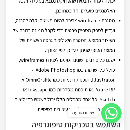
יכולה לעזור להבטיח שהפרויקט נמצא במסלול ושכל
האלמנטים פועלים יחד כמתוכנן.
מסגרת wireframe צריכה להיות פשוטה וקלה להבנה,
ועדיין לספק מספיק פרטים כדי לקבל תמונה ברורה של
העיצוב המוצע. המטרה היא ליצור גרסה ראשונית של
המוצר הסופי שניתן לעדכן לפי הצורך.
ישנם כלים רבים ושונים זמינים ליצירת wireframes,
כולל כלי שרטוט כמו Adobe Photoshop ו-
Illustrator, תוכנות חינמיות כמו OmniGraffle או
Axure RP, או תוכנות מסחריות כמו Inkscape או
Sketch. כל אחד מהכלים הללו יכול לשמש כדי ליצור
סקיצות ראשוניות ולפרוס עיצובים בסיסיים.
שלחו הודעה
השתמש בטכניקות טיפוגרפיה