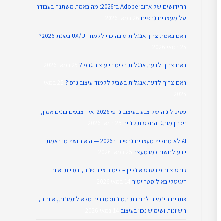
החידושים של אדובי Adobe ב־2026: מה באמת משתנה בעבודה
של מעצבים גרפיים
26 במאי 2026
האם באמת צריך אנגלית טובה כדי ללמוד UX/UI בשנת 2026?
25 במאי 2026
האם צריך לדעת אנגלית בלימודי עיצוב גרפי?
25 במאי 2026
האם צריך לדעת אנגלית בשביל ללמוד עיצוב גרפי?
25 במאי
2026
פסיכולוגיה של צבע בעיצוב גרפי 2026: איך צבעים בונים אמון,
זיכרון מותג והחלטות קנייה
25 במאי 2026
AI לא מחליף מעצבים גרפיים ב2026 — הוא חושף מי באמת
יודע לחשוב כמו מעצב
25 במאי 2026
קורס ציור פורטרט אונליין – לימוד ציור פנים, דמויות ואיור
דיגיטלי באילוסטרייטור
14 במאי 2026
אתרים חינמיים להורדת תמונות: מדריך מלא לתמונות, איורים,
רישיונות ושימוש נכון בעיצוב
14 במאי 2026