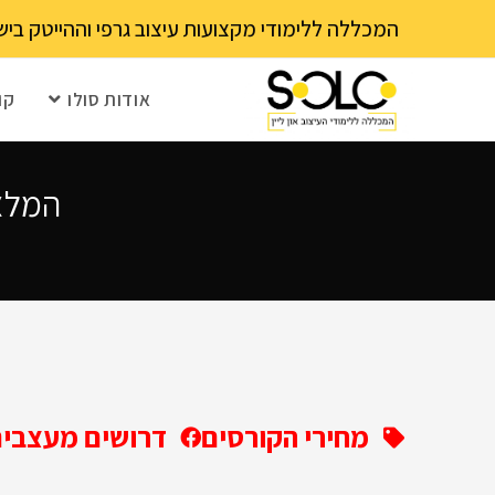
לתוכן
המכללה ללימודי מקצועות עיצוב גרפי וההייטק בישראל 03-6202111 - עם 15 שנה ותק! נא לבדוק עם בית הספר את מועד ההרשמה הקרוב – מספר 
אודות סולו
קו
המלצו
מחירי הקורסים
דרושים מעצבים 