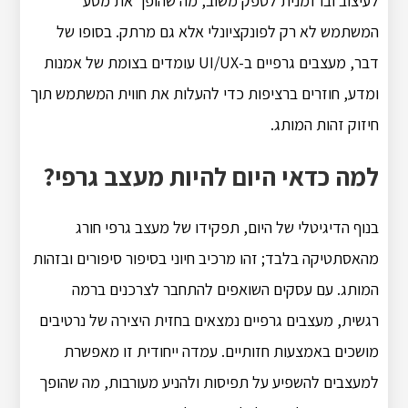
לעיצוב ובו זמנית לספק משוב, מה שהופך את מסע
המשתמש לא רק לפונקציונלי אלא גם מרתק. בסופו של
דבר, מעצבים גרפיים ב-UI/UX עומדים בצומת של אמנות
ומדע, חוזרים ברציפות כדי להעלות את חווית המשתמש תוך
חיזוק זהות המותג.
למה כדאי היום להיות מעצב גרפי?
בנוף הדיגיטלי של היום, תפקידו של מעצב גרפי חורג
מהאסתטיקה בלבד; זהו מרכיב חיוני בסיפור סיפורים ובזהות
המותג. עם עסקים השואפים להתחבר לצרכנים ברמה
רגשית, מעצבים גרפיים נמצאים בחזית היצירה של נרטיבים
מושכים באמצעות חזותיים. עמדה ייחודית זו מאפשרת
למעצבים להשפיע על תפיסות ולהניע מעורבות, מה שהופך