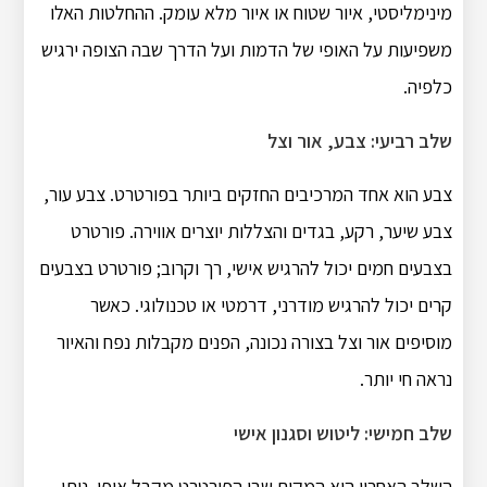
מינימליסטי, איור שטוח או איור מלא עומק. ההחלטות האלו
משפיעות על האופי של הדמות ועל הדרך שבה הצופה ירגיש
כלפיה.
שלב רביעי: צבע, אור וצל
צבע הוא אחד המרכיבים החזקים ביותר בפורטרט. צבע עור,
צבע שיער, רקע, בגדים והצללות יוצרים אווירה. פורטרט
בצבעים חמים יכול להרגיש אישי, רך וקרוב; פורטרט בצבעים
קרים יכול להרגיש מודרני, דרמטי או טכנולוגי. כאשר
מוסיפים אור וצל בצורה נכונה, הפנים מקבלות נפח והאיור
נראה חי יותר.
שלב חמישי: ליטוש וסגנון אישי
השלב האחרון הוא המקום שבו הפורטרט מקבל אופי. ניתן