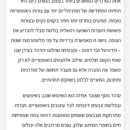
אחת הטרנדים המושכים ביותר בעיצוב המותג כיום היא
תחייתו המחודשת של המינימליזם יחד עם צורות גיאומטריות
נועזות. מותגים בוחרים יותר ויותר בקווים נקיים ובצורות
פשוטות היוצרות השפעה ויזואלית בולטת מבלי להכריע את
הצופה. גישה זו מאפשרת צדדיות על פני פלטפורמות שונות
– מדיגיטל ועד דפוס – ומבטיחה שהלוגו יהדהד בעידן שבו
טווחי הקשב חולפים. שילוב אלמנטים גיאומטריים לא רק
משפר את ההכרה אלא גם מעביר תחושה של מודרניות
ותחכום, החיוניים לבלוט בשווקים תחרותיים.
טרנד נוסף שצובר אחיזה הוא השימוש שובב בשיפועים
ובפלטות צבעים דינמיות לצד עיצובים גיאומטריים. חברות
מתרחקות מצבעים שטוחים ומאמצות דהיות עזות שמפיחות
חיים בחומרי המיתוג שלהן. גוונים מרהיבים אלה יכולים